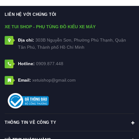
LIÊN HỆ VỚI CHÚNG TÔI
XE TUI SHOP - PHỤ TÙNG ĐỒ KIỂU XE MÁY
Địa chỉ:
303B Nguyễn Sơn, Phường Phú Thạnh, Quận
Tân Phú, Thành phố Hồ Chí Minh
Hotline:
0909.877.448
Email:
xetuishop@gmail.com
THÔNG TIN VỀ CÔNG TY