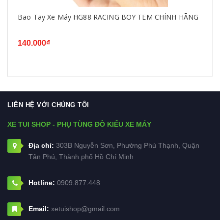
Bao Tay Xe Máy HG88 RACING BOY TEM CHÍNH HÃNG
140.000₫
LIÊN HỆ VỚI CHÚNG TÔI
XE TUI SHOP - PHỤ TÙNG ĐỒ KIỂU XE MÁY
Địa chỉ:
303B Nguyễn Sơn, Phường Phú Thạnh, Quận
Tân Phú, Thành phố Hồ Chí Minh
Hotline:
0909.877.448
Email:
xetuishop@gmail.com