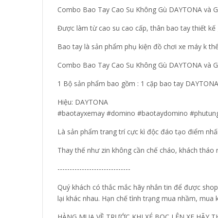
Combo Bao Tay Cao Su Không Gù DAYTONA và Gù N
Được làm từ cao su cao cấp, thân bao tay thiết kế g
Bao tay là sản phẩm phụ kiện đồ chơi xe máy k thể 
Combo Bao Tay Cao Su Không Gù DAYTONA và Gù
1 Bộ sản phẩm bao gồm : 1 cặp bao tay DAYTONA 
Hiệu: DAYTONA
#baotayxemay #domino #baotaydomino #phutun
Là sản phẩm trang trí cực kì độc đáo tạo điểm nh
Thay thế như zin không cần chế cháo, khách tháo
------------------------------
Quý khách có thắc mắc hãy nhắn tin để được shop 
lại khác nhau. Hạn chế tình trạng mua nhầm, mua
HÀNG MUA VỀ TRƯỚC KHI XÉ BỌC LÊN XE HÃY T