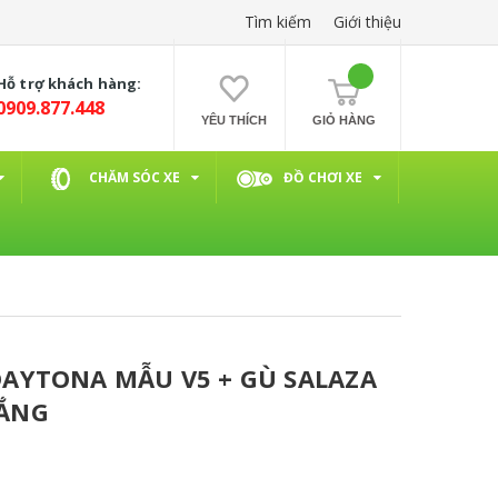
Tìm kiếm
Giới thiệu
Hỗ trợ khách hàng:
0909.877.448
YÊU THÍCH
GIỎ HÀNG
CHĂM SÓC XE
ĐỒ CHƠI XE
AYTONA MẪU V5 + GÙ SALAZA
ẮNG