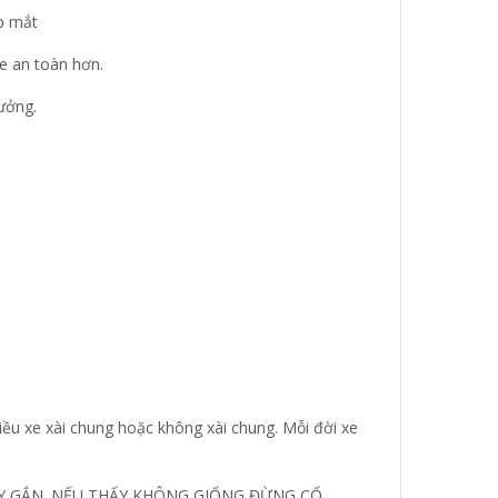
p mắt
xe an toàn hơn.
tưởng.
ều xe xài chung hoặc không xài chung. Mỗi đời xe
HÃY GẮN. NẾU THẤY KHÔNG GIỐNG ĐỪNG CỐ