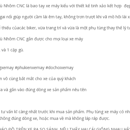
hôm CNC là bao tay xe máy kiểu với thiết kế tinh xảo kết hợp đẹ
ai nổi giúp người cầm lái êm tay, không trơn trượt khi vã mồ hôi lái 
thiếu củacác biker, vừa trang trí và vừa là một phụ tùng thay thế lý 
 Nhôm CNC gắn được cho mọi loại xe máy
và 1 cặp gù.
gxemay #phukienxemay #dochoixemay
ấn vô cùng bắt mắt cho xe của quý khách
 ra và gắn vào đúng dòng xe sản phẩm nêu tên
tư vấn kĩ càng nhất trước khi mua sản phẩm. Phụ tùng xe máy có nhi
 không đúng dòng xe, hoặc mua về mà không láp ráp được.
HÁO ĐỒ TRÊN XE RA SO SÁNH, NẾU THẤY HAI CÁI GIỐNG NHAU 