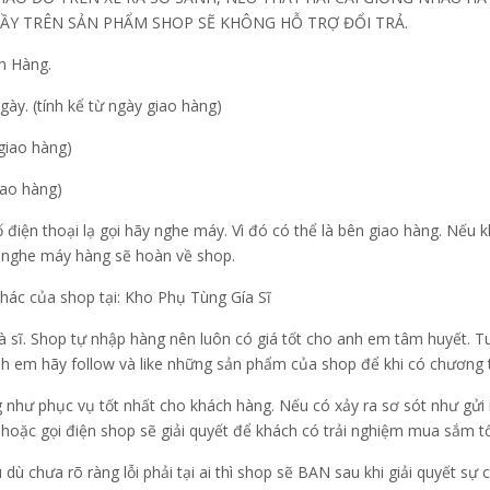
ẦY TRÊN SẢN PHẨM SHOP SẼ KHÔNG HỖ TRỢ ĐỔI TRẢ.
h Hàng.
gày. (tính kể từ ngày giao hàng)
 giao hàng)
iao hàng)
ố điện thoại lạ gọi hãy nghe máy. Vì đó có thể là bên giao hàng. Nế
g nghe máy hàng sẽ hoàn về shop.
ác của shop tại: Kho Phụ Tùng Gía Sĩ
 là sĩ. Shop tự nhập hàng nên luôn có giá tốt cho anh em tâm huyết.
nh em hãy follow và like những sản phẩm của shop để khi có chương trì
như phục vụ tốt nhất cho khách hàng. Nếu có xảy ra sơ sót như gửi n
hoặc gọi điện shop sẽ giải quyết để khách có trải nghiệm mua sắm tố
dù chưa rõ ràng lỗi phải tại ai thì shop sẽ BAN sau khi giải quyết s