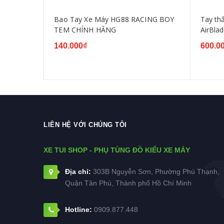
ù Salaya
Bao Tay Xe Máy HG88 RACING BOY
Tay thắng
TEM CHÍNH HÃNG
AirBlad
140.000₫
600.0
LIÊN HỆ VỚI CHÚNG TÔI
XE TUI SHOP - PHỤ TÙNG ĐỒ KIỂU XE MÁY
Địa chỉ:
303B Nguyễn Sơn, Phường Phú Thạnh,
Quận Tân Phú, Thành phố Hồ Chí Minh
Hotline:
0909.877.448