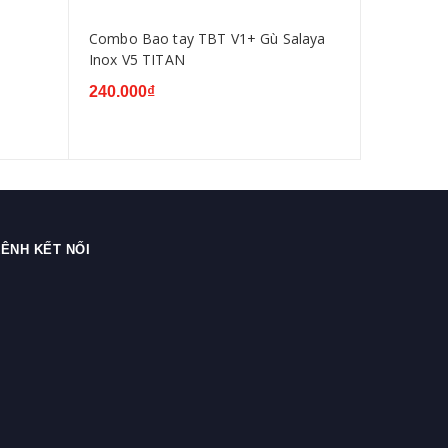
Combo Bao tay TBT V1+ Gù Salaya
Gù salaza
Inox V5 TITAN
cho mọi lo
240.000₫
120.000₫
ÊNH KẾT NỐI