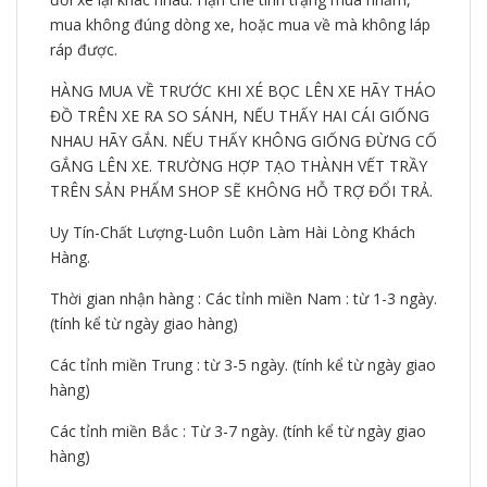
mua không đúng dòng xe, hoặc mua về mà không láp
ráp được.
HÀNG MUA VỀ TRƯỚC KHI XÉ BỌC LÊN XE HÃY THÁO
ĐỒ TRÊN XE RA SO SÁNH, NẾU THẤY HAI CÁI GIỐNG
NHAU HÃY GẮN. NẾU THẤY KHÔNG GIỐNG ĐỪNG CỐ
GẮNG LÊN XE. TRƯỜNG HỢP TẠO THÀNH VẾT TRẦY
TRÊN SẢN PHẨM SHOP SẼ KHÔNG HỖ TRỢ ĐỔI TRẢ.
Uy Tín-Chất Lượng-Luôn Luôn Làm Hài Lòng Khách
Hàng.
Thời gian nhận hàng : Các tỉnh miền Nam : từ 1-3 ngày.
(tính kể từ ngày giao hàng)
Các tỉnh miền Trung : từ 3-5 ngày. (tính kể từ ngày giao
hàng)
Các tỉnh miền Bắc : Từ 3-7 ngày. (tính kể từ ngày giao
hàng)