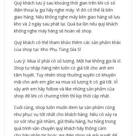
Quý khách lưu ý sau khoảng thời gian trên khi có số
điện thoại lạ gọi hãy nghe máy. Vì đó có thể là bên
giao hàng. Nếu không nghe máy bên giao hàng sẽ lưu
kho và 2 ngày sau phát lại. Quá ba lần nếu quý khách
không nghe máy hàng sẽ hoàn về shop.
Quý khách có thể tham khảo thêm các sản phẩm khác
của shop tại: Kho Phụ Tùng Gía Sĩ
Lưu ý: Mua sĩ phải có số lượng. Một hai không gọi là sĩ.
Shop tự nhập hàng nên luôn có giá tốt cho anh em
tâm huyết. Tuy nhiên shop thường xuyên có khuyến
mãi cho anh em gần xa mua số lượng ít có giá tốt. VÌ
vậy anh em hãy follow và like những sản phẩm của
shop để khi có chương trình thì kịp thời cập nhật.
Cuối cùng, shop luôn muốn đem lại sản phẩm cũng
như phục vụ tốt nhất cho khách hàng. Nếu có xảy ra
sơ sót như gửi nhầm, gửi thiếu hàng, hư hỏng trong
quá trình vận chuyển quý khách hãy thông cảm
cho,hãy nhắn tin hoặc gọi điện shop sẽ giải quyết để