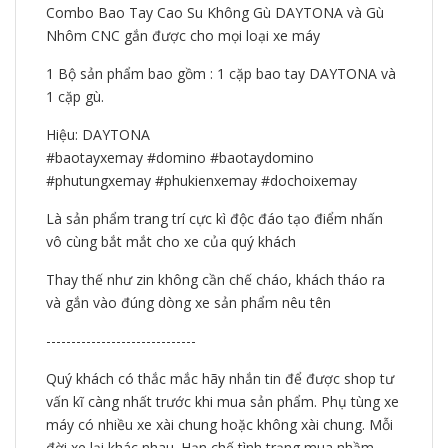
Combo Bao Tay Cao Su Không Gù DAYTONA và Gù
Nhôm CNC gắn được cho mọi loại xe máy
1 Bộ sản phẩm bao gồm : 1 cặp bao tay DAYTONA và
1 cặp gù.
Hiệu: DAYTONA
#baotayxemay #domino #baotaydomino
#phutungxemay #phukienxemay #dochoixemay
Là sản phẩm trang trí cực kì độc đáo tạo điểm nhấn
vô cùng bắt mắt cho xe của quý khách
Thay thế như zin không cần chế cháo, khách tháo ra
và gắn vào đúng dòng xe sản phẩm nêu tên
------------------------------
Quý khách có thắc mắc hãy nhắn tin để được shop tư
vấn kĩ càng nhất trước khi mua sản phẩm. Phụ tùng xe
máy có nhiều xe xài chung hoặc không xài chung. Mỗi
đời xe lại khác nhau. Hạn chế tình trạng mua nhầm,