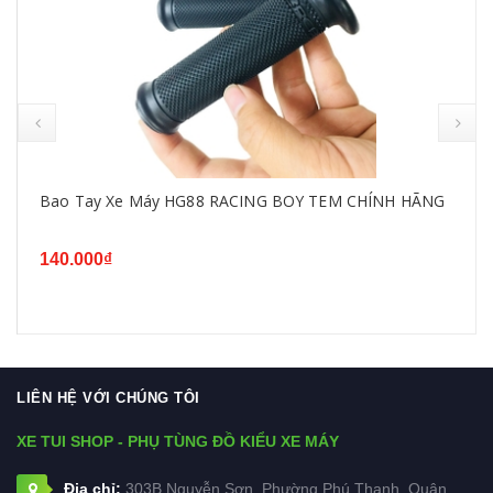
Bao Tay Xe Máy HG88 RACING BOY TEM CHÍNH HÃNG
140.000₫
LIÊN HỆ VỚI CHÚNG TÔI
XE TUI SHOP - PHỤ TÙNG ĐỒ KIỂU XE MÁY
Địa chỉ:
303B Nguyễn Sơn, Phường Phú Thạnh, Quận