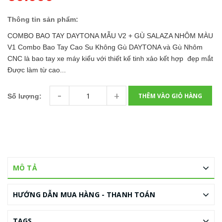
Thông tin sản phẩm:
COMBO BAO TAY DAYTONA MẪU V2 + GÙ SALAZA NHÔM MÀU
V1 Combo Bao Tay Cao Su Không Gù DAYTONA và Gù Nhôm
CNC là bao tay xe máy kiểu với thiết kế tinh xảo kết hợp đẹp mắt
Được làm từ cao...
-
+
THÊM VÀO GIỎ HÀNG
Số lượng:
MÔ TẢ
HƯỚNG DẪN MUA HÀNG - THANH TOÁN
TAGS