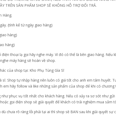
ẦY TRÊN SẢN PHẨM SHOP SẼ KHÔNG HỖ TRỢ ĐỔI TRẢ.
h Hàng.
gày. (tính kể từ ngày giao hàng)
 giao hàng)
iao hàng)
ố điện thoại lạ gọi hãy nghe máy. Vì đó có thể là bên giao hàng. Nế
g nghe máy hàng sẽ hoàn về shop.
ác của shop tại: Kho Phụ Tùng Gía Sĩ
 là sĩ. Shop tự nhập hàng nên luôn có giá tốt cho anh em tâm huyết.
nh em hãy follow và like những sản phẩm của shop để khi có chương trì
như phục vụ tốt nhất cho khách hàng. Nếu có xảy ra sơ sót như gửi n
hoặc gọi điện shop sẽ giải quyết để khách có trải nghiệm mua sắm tố
dù chưa rõ ràng lỗi phải tại ai thì shop sẽ BAN sau khi giải quyết s