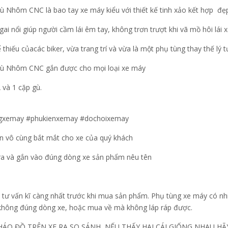
hôm CNC là bao tay xe máy kiểu với thiết kế tinh xảo kết hợp đẹ
ai nổi giúp người cầm lái êm tay, không trơn trượt khi vã mồ hôi lái 
thiếu củacác biker, vừa trang trí và vừa là một phụ tùng thay thế lý 
 Nhôm CNC gắn được cho mọi loại xe máy
và 1 cặp gù.
gxemay #phukienxemay #dochoixemay
ấn vô cùng bắt mắt cho xe của quý khách
 ra và gắn vào đúng dòng xe sản phẩm nêu tên
tư vấn kĩ càng nhất trước khi mua sản phẩm. Phụ tùng xe máy có nhi
 không đúng dòng xe, hoặc mua về mà không láp ráp được.
HÁO ĐỒ TRÊN XE RA SO SÁNH, NẾU THẤY HAI CÁI GIỐNG NHAU 