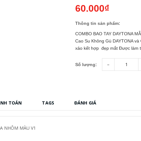
60.000₫
Thông tin sản phẩm:
COMBO BAO TAY DAYTONA MẪU
Cao Su Không Gù DAYTONA và Gù 
xảo kết hợp đẹp mắt Được làm t
-
Số lượng:
ANH TOÁN
TAGS
ĐÁNH GIÁ
ZA NHÔM MÀU V1