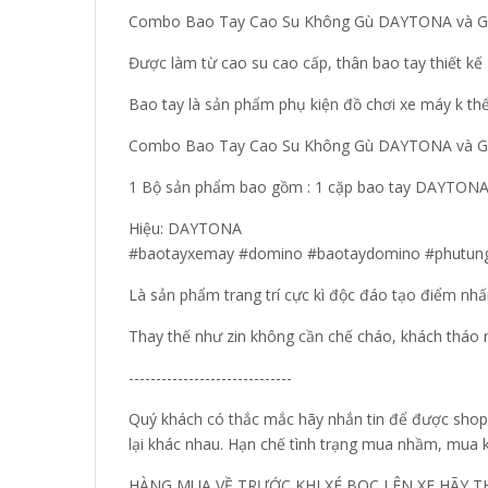
Combo Bao Tay Cao Su Không Gù DAYTONA và Gù N
Được làm từ cao su cao cấp, thân bao tay thiết kế g
Bao tay là sản phẩm phụ kiện đồ chơi xe máy k thể 
Combo Bao Tay Cao Su Không Gù DAYTONA và Gù
1 Bộ sản phẩm bao gồm : 1 cặp bao tay DAYTONA 
Hiệu: DAYTONA
#baotayxemay #domino #baotaydomino #phutun
Là sản phẩm trang trí cực kì độc đáo tạo điểm nh
Thay thế như zin không cần chế cháo, khách tháo
------------------------------
Quý khách có thắc mắc hãy nhắn tin để được shop 
lại khác nhau. Hạn chế tình trạng mua nhầm, mua
HÀNG MUA VỀ TRƯỚC KHI XÉ BỌC LÊN XE HÃY T