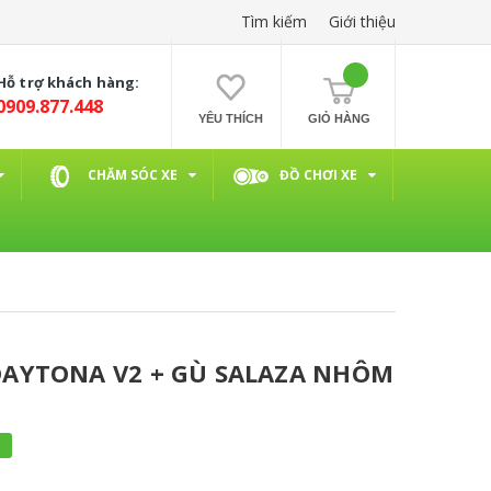
Tìm kiếm
Giới thiệu
Hỗ trợ khách hàng:
0909.877.448
YÊU THÍCH
GIỎ HÀNG
CHĂM SÓC XE
ĐỒ CHƠI XE
AYTONA V2 + GÙ SALAZA NHÔM