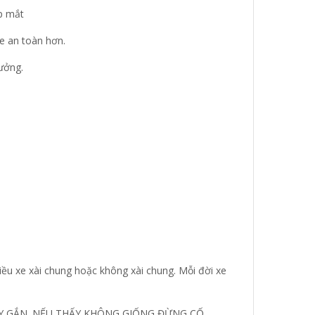
p mắt
xe an toàn hơn.
tưởng.
ều xe xài chung hoặc không xài chung. Mỗi đời xe
HÃY GẮN. NẾU THẤY KHÔNG GIỐNG ĐỪNG CỐ