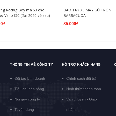
 Racing Boy mã S3 cho
BAO TAY XE MÁY GÙ TRÒN
e/ Vario150 (đời 2020 về sau)
BARRACUOA
00₫
85.000₫
THÔNG TIN VỀ CÔNG TY
HỖ TRỢ KHÁCH HÀNG
K
Đối tác kinh doanh
Chính sách đổi trả
Tiêu chí bán hàng
Hình thức thanh toán
Nội quy công ty
Vận chuyển - Giao
Tuyển dụng
nhận