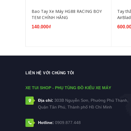
ù Salaya
Bao Tay Xe Máy HG88 RACING BOY
Tay thắng
TEM CHÍNH HÃNG
AirBlad
140.000₫
600.0
LIÊN HỆ VỚI CHÚNG TÔI
XE TUI SHOP - PHỤ TÙNG ĐỒ KIỂU XE MÁY
Địa chỉ:
303B Nguyễn Sơn, Phường Phú Thạnh,
Quận Tân Phú, Thành phố Hồ Chí Minh
Hotline:
0909.877.448