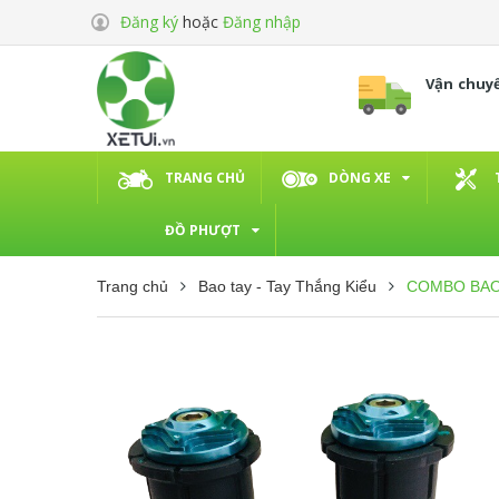
Đăng ký
hoặc
Đăng nhập
Vận chuy
TRANG CHỦ
DÒNG XE
ĐỒ PHƯỢT
Trang chủ
Bao tay - Tay Thắng Kiểu
COMBO BAO 