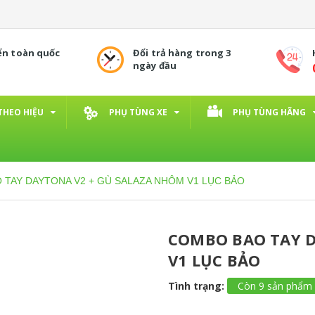
ển toàn quốc
Đổi trả hàng trong 3
ngày đầu
THEO HIỆU
PHỤ TÙNG XE
PHỤ TÙNG HÃNG
TAY DAYTONA V2 + GÙ SALAZA NHÔM V1 LỤC BẢO
COMBO BAO TAY D
V1 LỤC BẢO
Tình trạng:
Còn 9 sản phẩm