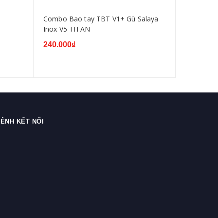
Combo Bao tay TBT V1+ Gù Salaya
Gù salaza
Inox V5 TITAN
cho mọi lo
240.000₫
120.000₫
ÊNH KẾT NỐI