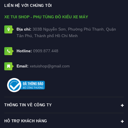
LIÊN HỆ VỚI CHÚNG TÔI
XE TUI SHOP - PHỤ TÙNG ĐỒ KIỂU XE MÁY
Địa chỉ:
303B Nguyễn Sơn, Phường Phú Thạnh, Quận
Tân Phú, Thành phố Hồ Chí Minh
Hotline:
0909.877.448
Email:
xetuishop@gmail.com
THÔNG TIN VỀ CÔNG TY
HỖ TRỢ KHÁCH HÀNG