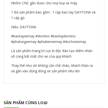
Nhôm CNC gắn được cho mọi loại xe máy
1 Bộ sản phẩm bao gồm : 1 cặp bao tay DAYTONA và
1 cặp gù.
Hiệu: DAYTONA
#baotayxemay #domino #baotaydomino
#phutungxemay #phukienxemay #dochoixemay
Là sản phẩm trang trí cực kì độc đáo tạo điểm nhấn
vô cùng bắt mắt cho xe của quý khách
Thay thế như zin không cần chế cháo, khách tháo ra
và gắn vào đúng dòng xe sản phẩm nêu tên
SẢN PHẨM CÙNG LOẠI