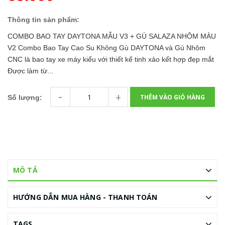
Thông tin sản phẩm:
COMBO BAO TAY DAYTONA MẪU V3 + GÙ SALAZA NHÔM MÀU
V2 Combo Bao Tay Cao Su Không Gù DAYTONA và Gù Nhôm
CNC là bao tay xe máy kiểu với thiết kế tinh xảo kết hợp đẹp mắt
Được làm từ...
-
+
THÊM VÀO GIỎ HÀNG
Số lượng:
MÔ TẢ
HƯỚNG DẪN MUA HÀNG - THANH TOÁN
TAGS