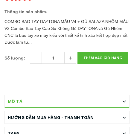
Thông tin sản phẩm:
COMBO BAO TAY DAYTONA MẪU V4 + GÙ SALAZA NHÔM MÀU
V2 Combo Bao Tay Cao Su Không Gù DAYTONA và Gù Nhôm
CNC là bao tay xe máy kiểu với thiết kế tinh xảo kết hợp đẹp mắt
Được làm từ...
-
+
THÊM VÀO GIỎ HÀNG
Số lượng:
MÔ TẢ
HƯỚNG DẪN MUA HÀNG - THANH TOÁN
TAGS