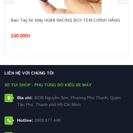
Bao Tay Xe Máy HG88 RACING BOY TEM CHÍNH HÃNG
140.000₫
LIÊN HỆ VỚI CHÚNG TÔI
XE TUI SHOP - PHỤ TÙNG ĐỒ KIỂU XE MÁY
Địa chỉ:
303B Nguyễn Sơn, Phường Phú Thạnh, Quận
Tân Phú, Thành phố Hồ Chí Minh
Hotline:
0909.877.448