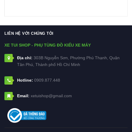
LIÊN HỆ VỚI CHÚNG TÔI
XE TUI SHOP - PHỤ TÙNG ĐỒ KIỂU XE MÁY
Địa chỉ:
303B Nguyễn Sơn, Phường Phú Thạnh, Quận
Tân Phú, Thành phố Hồ Chí Minh
Hotline:
0909.877.448
Email:
xetuishop@gmail.com