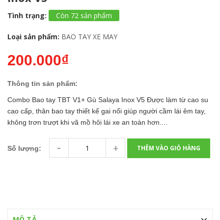
Tình trạng:
Còn 72 sản phẩm
Loại sản phẩm:
BAO TAY XE MAY
200.000₫
Thông tin sản phẩm:
Combo Bao tay TBT V1+ Gù Salaya Inox V5 Được làm từ cao su
cao cấp, thân bao tay thiết kế gai nổi giúp người cầm lái êm tay,
không trơn trượt khi vã mồ hôi lái xe an toàn hơn....
-
+
THÊM VÀO GIỎ HÀNG
Số lượng:
MÔ TẢ