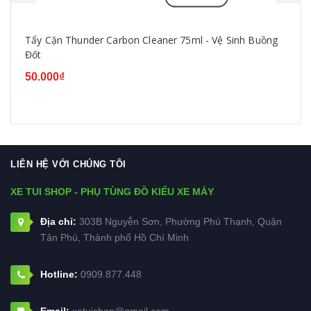
Tẩy Cặn Thunder Carbon Cleaner 75ml - Vệ Sinh Buồng
Đốt
50.000₫
LIÊN HỆ VỚI CHÚNG TÔI
XE TUI SHOP - PHỤ TÙNG ĐỒ KIỂU XE MÁY
Địa chỉ:
303B Nguyễn Sơn, Phường Phú Thạnh, Quận
Tân Phú, Thành phố Hồ Chí Minh
Hotline:
0909.877.448