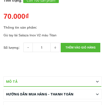
Tình trạng:
Còn 100 sản phẩm
70.000₫
Thông tin sản phẩm:
Gù tay lái Salaza Inox V2 màu Titan
-
+
THÊM VÀO GIỎ HÀNG
Số lượng:
MÔ TẢ
HƯỚNG DẪN MUA HÀNG - THANH TOÁN