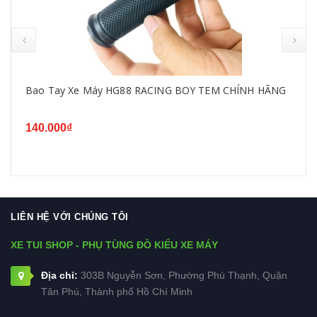
Bao Tay Xe Máy HG88 RACING BOY TEM CHÍNH HÃNG
140.000₫
LIÊN HỆ VỚI CHÚNG TÔI
XE TUI SHOP - PHỤ TÙNG ĐỒ KIỂU XE MÁY
Địa chỉ:
303B Nguyễn Sơn, Phường Phú Thạnh, Quận
Tân Phú, Thành phố Hồ Chí Minh