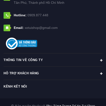
Tân Phú, Thành phố Hồ Chí Minh
Hotline:
0909.877.448
Email:
xetuishop@gmail.com
THÔNG TIN VỀ CÔNG TY
HỖ TRỢ KHÁCH HÀNG
KÊNH KẾT NỐI
© Bản quyền thuộc về
Phụ Tùng Trang Trí Xe Tui Shop