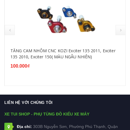
TĂNG CAM NHÔM CNC KOZI Exciter 135 2011, Exciter
135 2010, Exciter 150( MÀU NGẪU NHIÊN)
100.000₫
LIÊN HỆ VỚI CHÚNG TÔI
XE TUI SHOP - PHỤ TÙNG ĐỒ KIỂU XE MÁY
Địa chỉ:
303B Nguyễn Sơn, Phường Phú Thạnh, Quận