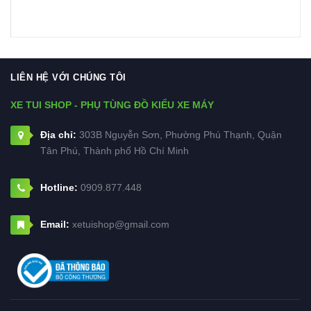
LIÊN HỆ VỚI CHÚNG TÔI
XE TUI SHOP - PHỤ TÙNG ĐỒ KIỂU XE MÁY
Địa chỉ:
303B Nguyễn Sơn, Phường Phú Thạnh, Quận
Tân Phú, Thành phố Hồ Chí Minh
Hotline:
0909.877.448
Email:
xetuishop@gmail.com