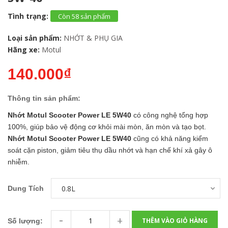
Tình trạng:
Còn 58 sản phẩm
Loại sản phẩm:
NHỚT & PHỤ GIA
Hãng xe:
Motul
140.000₫
Thông tin sản phẩm:
Nhớt Motul Scooter Power LE 5W40
có công nghệ tổng hợp
100%, giúp bảo vệ động cơ khỏi mài mòn, ăn mòn và tạo bọt.
Nhớt Motul Scooter Power LE 5W40
cũng có khả năng kiểm
soát cặn piston, giảm tiêu thụ dầu nhớt và hạn chế khí xả gây ô
nhiễm.
Dung Tích
-
+
THÊM VÀO GIỎ HÀNG
Số lượng: