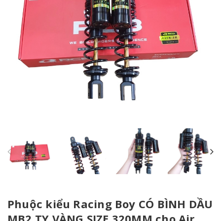
Phuộc kiểu Racing Boy CÓ BÌNH DẦU
MB2 TY VÀNG SIZE 320MM cho Air