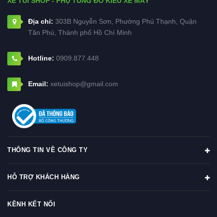
XE TUI SHOP - PHỤ TÙNG ĐỒ KIỂU XE MÁY
Địa chỉ:
303B Nguyễn Sơn, Phường Phú Thạnh, Quận
Tân Phú, Thành phố Hồ Chí Minh
Hotline:
0909.877.448
Email:
xetuishop@gmail.com
THÔNG TIN VỀ CÔNG TY
HỖ TRỢ KHÁCH HÀNG
KÊNH KẾT NỐI