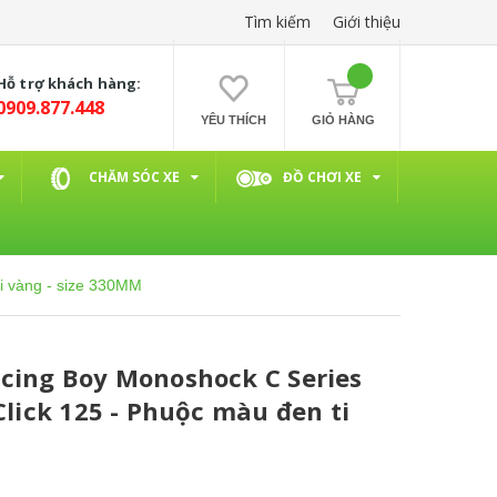
Tìm kiếm
Giới thiệu
Hỗ trợ khách hàng:
0909.877.448
YÊU THÍCH
GIỎ HÀNG
CHĂM SÓC XE
ĐỒ CHƠI XE
ti vàng - size 330MM
cing Boy Monoshock C Series
Click 125 - Phuộc màu đen ti