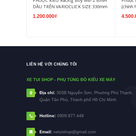
S COMBIZ
PHUỘC KIỂU Racing Boy MB-2 BÌNH
Phuộc 
DẦU TRÊN VARIOCLICK SIZE 330mm
(chính
V1 - M
1.200.000₫
4.500.
LIÊN HỆ VỚI CHÚNG TÔI
XE TUI SHOP - PHỤ TÙNG ĐỒ KIỂU XE MÁY
Địa chỉ:
303B Nguyễn Sơn, Phường Phú Thạnh,
Quận Tân Phú, Thành phố Hồ Chí Minh
Hotline:
0909.877.448
Email:
xetuishop@gmail.com