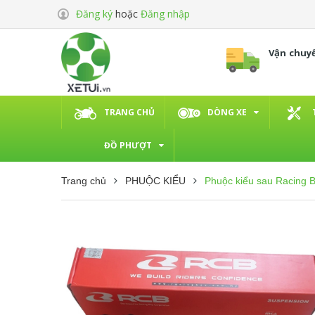
Đăng ký
hoặc
Đăng nhập
Vận chuy
TRANG CHỦ
DÒNG XE
ĐỒ PHƯỢT
Trang chủ
PHUỘC KIỂU
Phuộc kiểu sau Racing B