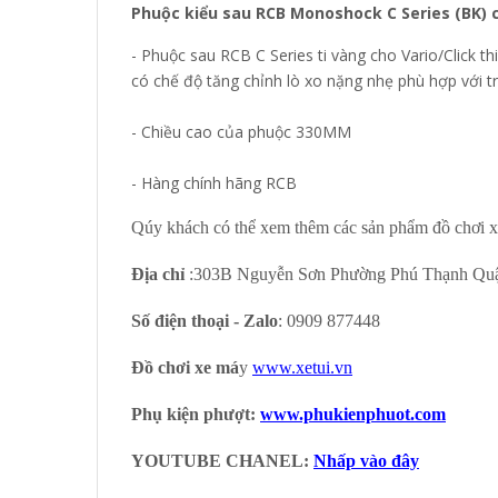
Phuộc kiểu sau RCB Monoshock C Series (BK) c
- Phuộc sau RCB C Series ti vàng cho Vario/Click th
có chế độ tăng chỉnh lò xo nặng nhẹ phù hợp với 
- Chiều cao của phuộc 330MM
- Hàng chính hãng RCB
Qúy khách có thể xem thêm các sản phẩm đồ chơi x
Địa chỉ
:303B Nguyễn Sơn Phường Phú Thạnh Qu
Số điện thoại - Zalo
: 0909 877448
Đồ chơi xe má
y
www.xetui.vn
Phụ kiện phượt:
www.phukienphuot.com
YOUTUBE CHANEL:
Nhấp vào đây