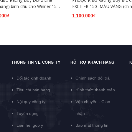
KIỂU Racing Boy DB-2 Line
PHUỘC KIỂU Racing Boy M2 
 hãng) bình dầu cho Winner 150
EXCITER 150- MÀU VÀNG (chí
ÀU TÍM Mẫu Mới
hãng)
000₫
1.100.000₫
THÔNG TIN VỀ CÔNG TY
HỖ TRỢ KHÁCH HÀNG
K
Đối tác kinh doanh
Chính sách đổi trả
Tiêu chí bán hàng
Hình thức thanh toán
Nội quy công ty
Vận chuyển - Giao
Tuyển dụng
nhận
Liên hệ, góp ý
Bảo mật thông tin