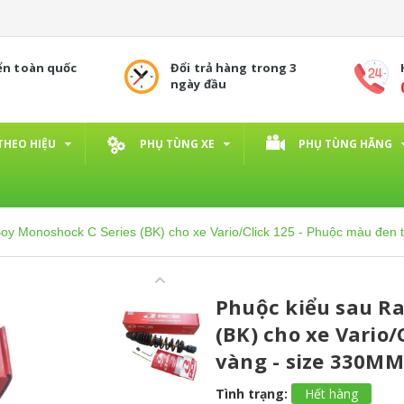
ển toàn quốc
Đổi trả hàng trong 3
ngày đầu
THEO HIỆU
PHỤ TÙNG XE
PHỤ TÙNG HÃNG
oy Monoshock C Series (BK) cho xe Vario/Click 125 - Phuộc màu đen 
Phuộc kiểu sau Ra
(BK) cho xe Vario/
vàng - size 330MM
Tình trạng:
Hết hàng