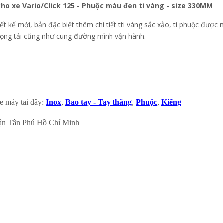
ho xe Vario/Click 125 - Phuộc màu đen ti vàng - size 330MM
iết kế mới, bản đặc biệt thêm chi tiết tti vàng sắc xảo, ti phuộc đượ
trọng tải cũng như cung đường mình vận hành.
e máy tai đây:
Inox
,
Bao tay - Tay thắng
,
Phuộc
,
Kiếng
ận Tân Phú Hồ Chí Minh