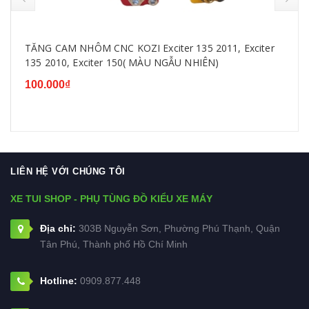
TĂNG CAM NHÔM CNC KOZI Exciter 135 2011, Exciter
135 2010, Exciter 150( MÀU NGẪU NHIÊN)
100.000₫
LIÊN HỆ VỚI CHÚNG TÔI
XE TUI SHOP - PHỤ TÙNG ĐỒ KIỂU XE MÁY
Địa chỉ:
303B Nguyễn Sơn, Phường Phú Thạnh, Quận
Tân Phú, Thành phố Hồ Chí Minh
Hotline:
0909.877.448