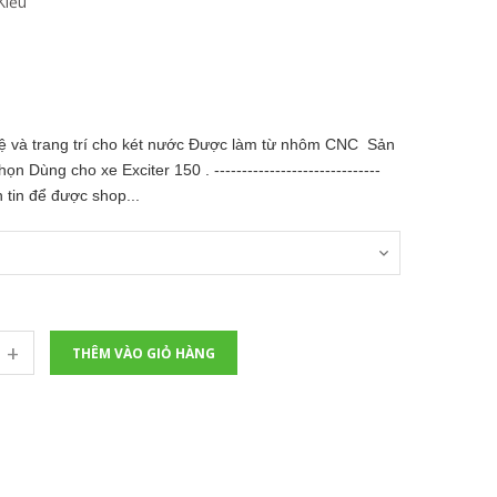
Kiểu
vệ và trang trí cho két nước Được làm từ nhôm CNC Sản
Dùng cho xe Exciter 150 . ------------------------------
tin để được shop...
+
THÊM VÀO GIỎ HÀNG