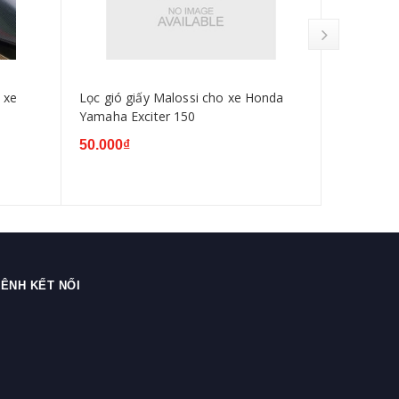
 xe
Lọc gió giấy Malossi cho xe Honda
Bố thắng 
Yamaha Exciter 150
Yamaha Ex
50.000₫
50.000₫
ÊNH KẾT NỐI