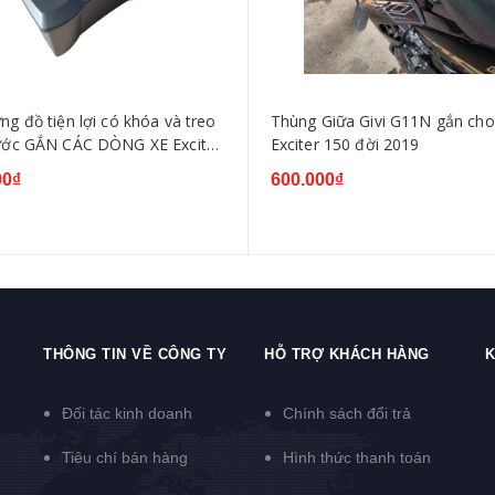
g đồ tiện lợi có khóa và treo
Thùng Giữa Givi G11N gắn cho
ước GẮN CÁC DÒNG XE Exciter
Exciter 150 đời 2019
1, Exciter 135 2010, Exciter
00₫
600.000₫
NNER ,SIRIUS, WAVE...
THÔNG TIN VỀ CÔNG TY
HỖ TRỢ KHÁCH HÀNG
K
Đối tác kinh doanh
Chính sách đổi trả
Tiêu chí bán hàng
Hình thức thanh toán