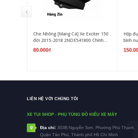
iamond
Che Nhông [Mang Cá] Xe Exciter 150
Hộp đựn
ha Exciter
đời 2015-2018 2NDE541800 Chính
bình n
 Exciter
Hãng Yamaha
135 201
80.000₫
150.0
150,WI
LIÊN HỆ VỚI CHÚNG TÔI
XE TUI SHOP - PHỤ TÙNG ĐỒ KIỂU XE MÁY
Địa chỉ:
303B Nguyễn Sơn, Phường Phú Thạnh,
Quận Tân Phú, Thành phố Hồ Chí Minh