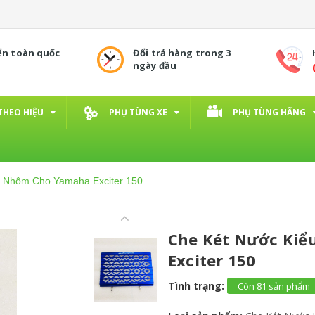
ển toàn quốc
Đổi trả hàng trong 3
ngày đầu
THEO HIỆU
PHỤ TÙNG XE
PHỤ TÙNG HÃNG
i Nhôm Cho Yamaha Exciter 150
Che Két Nước Kiể
Exciter 150
Tình trạng:
Còn 81 sản phẩm