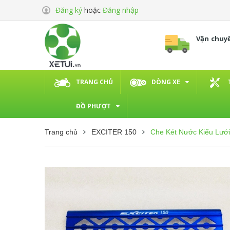
Đăng ký
hoặc
Đăng nhập
Vận chuy
TRANG CHỦ
DÒNG XE
ĐỒ PHƯỢT
Trang chủ
EXCITER 150
Che Két Nước Kiểu Lướ