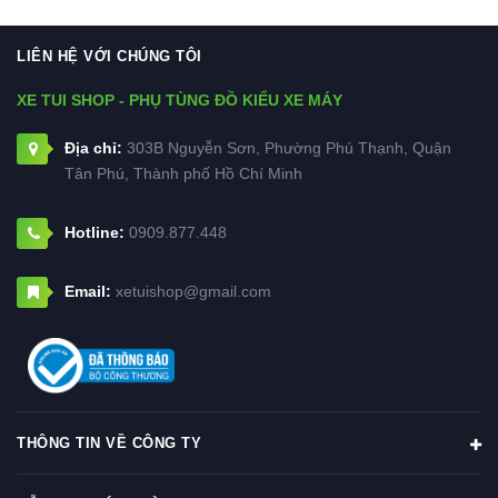
LIÊN HỆ VỚI CHÚNG TÔI
XE TUI SHOP - PHỤ TÙNG ĐỒ KIỂU XE MÁY
Địa chỉ:
303B Nguyễn Sơn, Phường Phú Thạnh, Quận
Tân Phú, Thành phố Hồ Chí Minh
Hotline:
0909.877.448
Email:
xetuishop@gmail.com
THÔNG TIN VỀ CÔNG TY