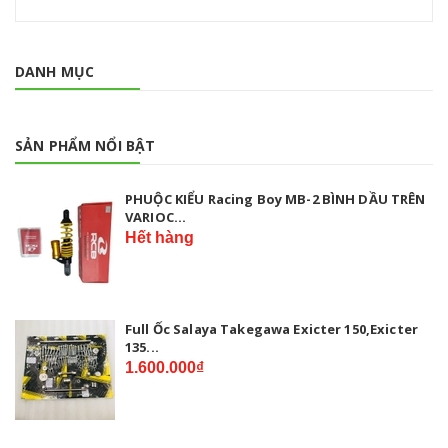
DANH MỤC
SẢN PHẨM NỔI BẬT
PHUỘC KIỂU Racing Boy MB-2 BÌNH DẦU TRÊN
VARIOC...
Hết hàng
Full Ốc Salaya Takegawa Exicter 150,Exicter
135...
1.600.000₫