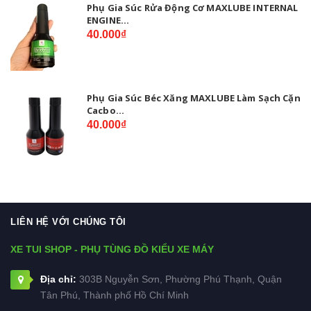
Phụ Gia Súc Rửa Động Cơ MAXLUBE INTERNAL
ENGINE...
40.000₫
Phụ Gia Súc Béc Xăng MAXLUBE Làm Sạch Cặn
Cacbo...
40.000₫
LIÊN HỆ VỚI CHÚNG TÔI
XE TUI SHOP - PHỤ TÙNG ĐỒ KIỂU XE MÁY
Địa chỉ:
303B Nguyễn Sơn, Phường Phú Thạnh, Quận
Tân Phú, Thành phố Hồ Chí Minh