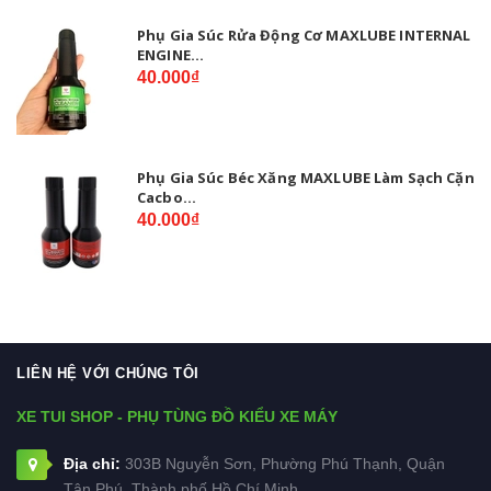
Phụ Gia Súc Rửa Động Cơ MAXLUBE INTERNAL
ENGINE...
40.000₫
Phụ Gia Súc Béc Xăng MAXLUBE Làm Sạch Cặn
Cacbo...
40.000₫
LIÊN HỆ VỚI CHÚNG TÔI
XE TUI SHOP - PHỤ TÙNG ĐỒ KIỂU XE MÁY
Địa chỉ:
303B Nguyễn Sơn, Phường Phú Thạnh, Quận
Tân Phú, Thành phố Hồ Chí Minh