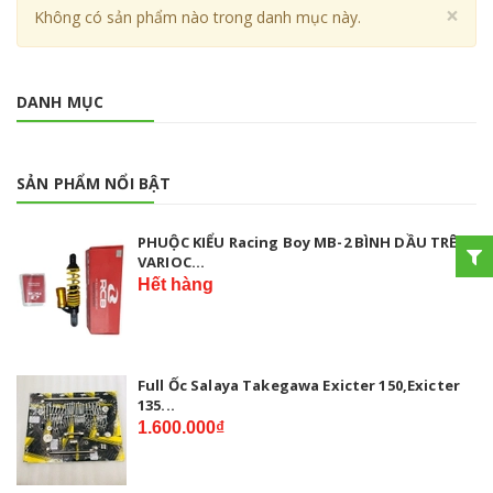
Cl
×
Không có sản phẩm nào trong danh mục này.
DANH MỤC
SẢN PHẨM NỔI BẬT
PHUỘC KIỂU Racing Boy MB-2 BÌNH DẦU TRÊN
VARIOC...
Hết hàng
Full Ốc Salaya Takegawa Exicter 150,Exicter
135...
1.600.000₫