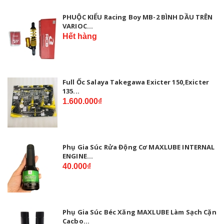
PHUỘC KIỂU Racing Boy MB-2 BÌNH DẦU TRÊN
VARIOC...
Hết hàng
Full Ốc Salaya Takegawa Exicter 150,Exicter
135...
1.600.000₫
Phụ Gia Súc Rửa Động Cơ MAXLUBE INTERNAL
ENGINE...
40.000₫
Phụ Gia Súc Béc Xăng MAXLUBE Làm Sạch Cặn
Cacbo...