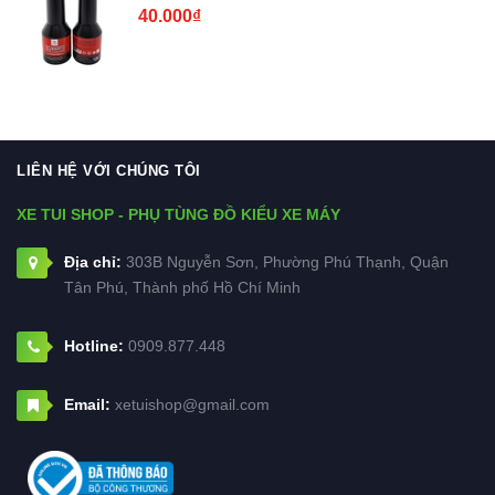
40.000₫
LIÊN HỆ VỚI CHÚNG TÔI
XE TUI SHOP - PHỤ TÙNG ĐỒ KIỂU XE MÁY
Địa chỉ:
303B Nguyễn Sơn, Phường Phú Thạnh, Quận
Tân Phú, Thành phố Hồ Chí Minh
Hotline:
0909.877.448
Email:
xetuishop@gmail.com