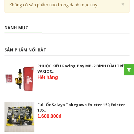
Cl
×
Không có sản phẩm nào trong danh mục này.
DANH MỤC
SẢN PHẨM NỔI BẬT
PHUỘC KIỂU Racing Boy MB-2 BÌNH DẦU TRÊN
VARIOC...
Hết hàng
Full Ốc Salaya Takegawa Exicter 150,Exicter
135...
1.600.000₫