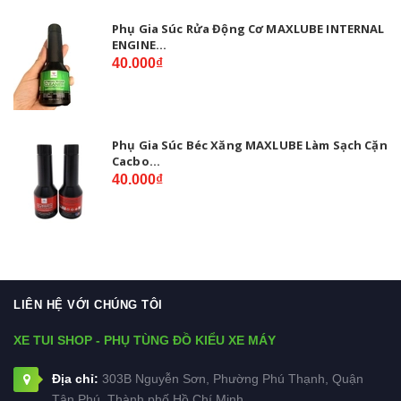
Phụ Gia Súc Rửa Động Cơ MAXLUBE INTERNAL
ENGINE...
40.000₫
Phụ Gia Súc Béc Xăng MAXLUBE Làm Sạch Cặn
Cacbo...
40.000₫
LIÊN HỆ VỚI CHÚNG TÔI
XE TUI SHOP - PHỤ TÙNG ĐỒ KIỂU XE MÁY
Địa chỉ:
303B Nguyễn Sơn, Phường Phú Thạnh, Quận
Tân Phú, Thành phố Hồ Chí Minh