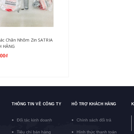
Gác Chân Nhôm Zin SATRIA
H HÃNG
000₫
THÔNG TIN VỀ CÔNG TY
HỖ TRỢ KHÁCH HÀNG
K
Đối tác kinh doanh
Chính sách đổi trả
Tiêu chí bán hàng
Hình thức thanh toán