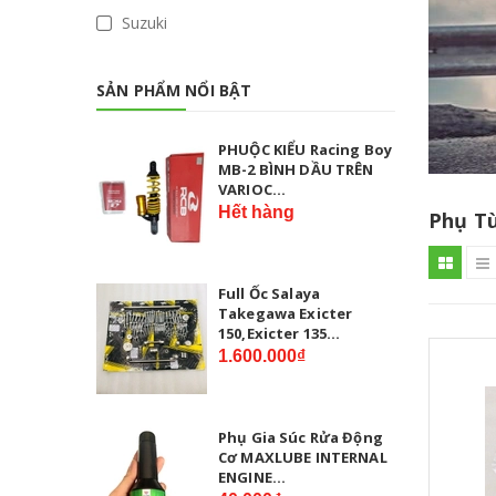
Suzuki
SẢN PHẨM NỔI BẬT
PHUỘC KIỂU Racing Boy
MB-2 BÌNH DẦU TRÊN
VARIOC...
Hết hàng
Phụ T
Full Ốc Salaya
Takegawa Exicter
150,Exicter 135...
1.600.000₫
Phụ Gia Súc Rửa Động
Cơ MAXLUBE INTERNAL
ENGINE...