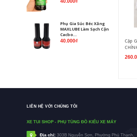
40.000₫
Phụ Gia Súc Béc Xăng
MAXLUBE Làm Sạch Cặn
Cacbo...
Cặp 
40.000₫
CHÍN
260.
LIÊN HỆ VỚI CHÚNG TÔI
XE TUI SHOP - PHỤ TÙNG ĐỒ KIỂU XE MÁY
Địa chỉ:
303B Nguyễn Sơn, Phường Phú Thạnh,