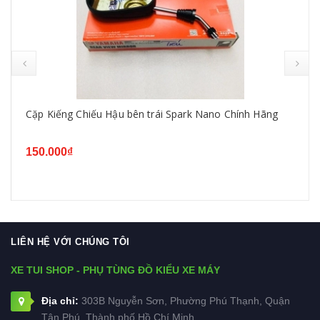
Cặp Kiếng Chiếu Hậu bên trái Spark Nano Chính Hãng
150.000₫
LIÊN HỆ VỚI CHÚNG TÔI
XE TUI SHOP - PHỤ TÙNG ĐỒ KIỂU XE MÁY
Địa chỉ:
303B Nguyễn Sơn, Phường Phú Thạnh, Quận
Tân Phú, Thành phố Hồ Chí Minh