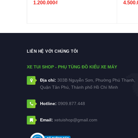
1.200.000₫
4.500.
LIÊN HỆ VỚI CHÚNG TÔI
XE TUI SHOP - PHỤ TÙNG ĐỒ KIỂU XE MÁY
Địa chỉ:
303B Nguyễn Sơn, Phường Phú Thạnh,
Quận Tân Phú, Thành phố Hồ Chí Minh
Hotline:
0909.877.448
Email:
xetuishop@gmail.com