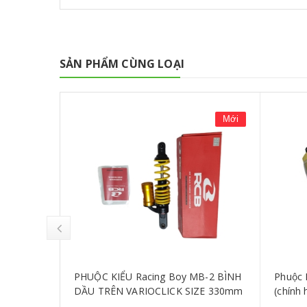
SẢN PHẨM CÙNG LOẠI
Mới
S COMBIZ
PHUỘC KIỂU Racing Boy MB-2 BÌNH
Phuộc 
DẦU TRÊN VARIOCLICK SIZE 330mm
(chính
V1 - M