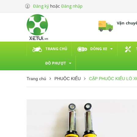
Đăng ký
hoặc
Đăng nhập
Vận chuy
TRANG CHỦ
DÒNG XE
ĐỒ PHƯỢT
Trang chủ
PHUỘC KIỂU
CẶP PHUỘC KIỂU LÒ X