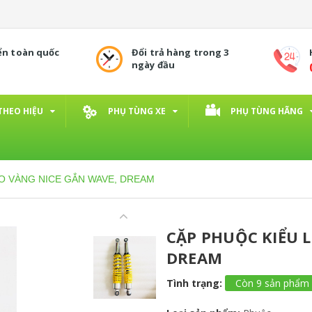
ển toàn quốc
Đổi trả hàng trong 3
ngày đầu
THEO HIỆU
PHỤ TÙNG XE
PHỤ TÙNG HÃNG
O VÀNG NICE GẮN WAVE, DREAM
CẶP PHUỘC KIỂU 
DREAM
Tình trạng:
Còn 9 sản phẩm