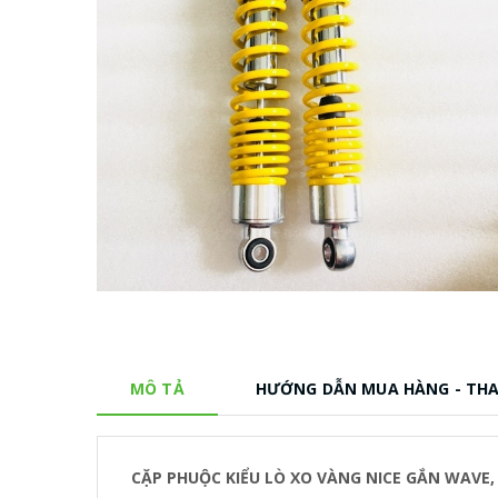
MÔ TẢ
HƯỚNG DẪN MUA HÀNG - TH
CẶP PHUỘC KIỂU LÒ XO VÀNG NICE GẮN WAVE