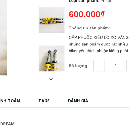
Loại sản phẩm:
Phuộc
600.000₫
Thông tin sản phẩm:
CẶP PHUỘC KIỂU LÒ XO VÀNG N
những sản phẩm được rất nhiều n
biker yêu thích phuộc kiểng phải.
-
Số lượng:
ANH TOÁN
TAGS
ĐÁNH GIÁ
, DREAM