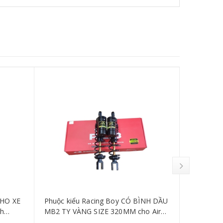
CHO XE
Phuộc kiểu Racing Boy CÓ BÌNH DẦU
Phuộc kiể
nh
MB2 TY VÀNG SIZE 320MM cho Air
Monoshock
Blade
Vario/Clic