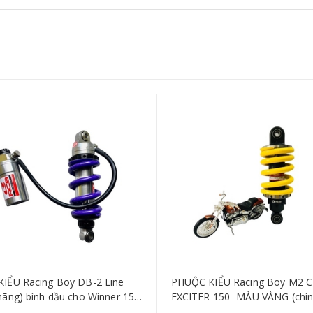
KIỂU Racing Boy DB-2 Line
PHUỘC KIỂU Racing Boy M2 
 hãng) bình dầu cho Winner 150
EXCITER 150- MÀU VÀNG (chí
ÀU TÍM Mẫu Mới
hãng)