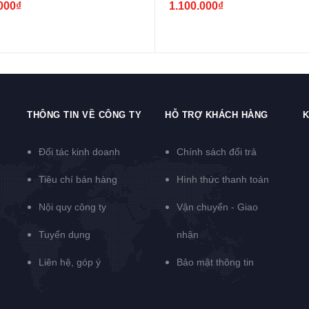
000₫
1.100.000₫
THÔNG TIN VỀ CÔNG TY
HỖ TRỢ KHÁCH HÀNG
K
Đối tác kinh doanh
Chính sách đổi trả
Tiêu chí bán hàng
Hình thức thanh toán
Nội quy công ty
Vận chuyển - Giao
Tuyển dụng
nhận
Liên hệ, góp ý
Bảo mật thông tin