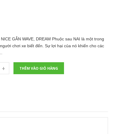
ICE GẮN WAVE, DREAM Phuộc sau NAI là một trong
gười chơi xe biết đến. Sự lợi hại của nó khiến cho các
..
+
THÊM VÀO GIỎ HÀNG