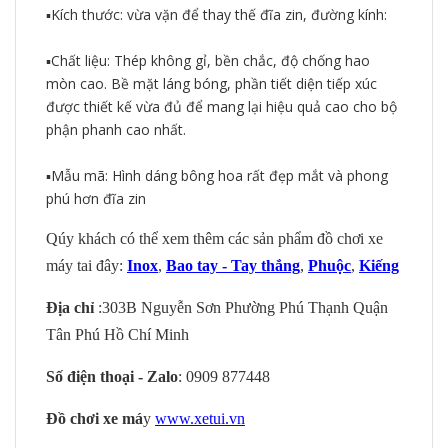
▪️Kích thước: vừa vặn để thay thế đĩa zin, đường kính:
▪️Chất liệu: Thép không gỉ, bền chắc, độ chống hao
mòn cao. Bề mặt láng bóng, phần tiết diện tiếp xúc
được thiết kế vừa đủ để mang lại hiệu quả cao cho bộ
phận phanh cao nhất.
▪️Mẫu mã: Hình dáng bông hoa rất đẹp mắt và phong
phú hơn đĩa zin
Qúy khách có thể xem thêm các sản phẩm đồ chơi xe
máy tai đây:
Inox
,
Bao tay - Tay thắng
,
Phuộc
,
Kiếng
Địa chỉ
:303B Nguyễn Sơn Phường Phú Thạnh Quận
Tân Phú Hồ Chí Minh
Số điện thoại - Zalo
: 0909 877448
Đồ chơi xe má
y
www.xetui.vn