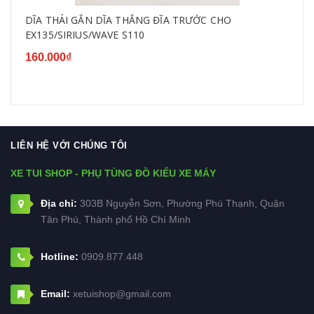
DĨA THÁI GẮN DĨA THẮNG ĐĨA TRƯỚC CHO
EX135/SIRIUS/WAVE S110
160.000₫
LIÊN HỆ VỚI CHÚNG TÔI
XE TUI SHOP - PHỤ TÙNG ĐỒ KIỂU XE MÁY
Địa chỉ:
303B Nguyễn Sơn, Phường Phú Thạnh, Quận
Tân Phú, Thành phố Hồ Chí Minh
Hotline:
0909.877.448
Email:
xetuishop@gmail.com