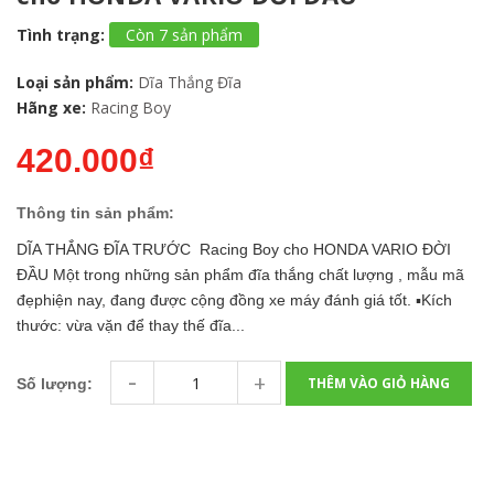
Tình trạng:
Còn 7 sản phẩm
Loại sản phẩm:
Dĩa Thắng Đĩa
Hãng xe:
Racing Boy
420.000₫
Thông tin sản phẩm:
DĨA THẮNG ĐĨA TRƯỚC Racing Boy cho HONDA VARIO ĐỜI
ĐẦU Một trong những sản phẩm đĩa thắng chất lượng , mẫu mã
đẹphiện nay, đang được cộng đồng xe máy đánh giá tốt. ▪️Kích
thước: vừa vặn để thay thế đĩa...
-
+
THÊM VÀO GIỎ HÀNG
Số lượng: