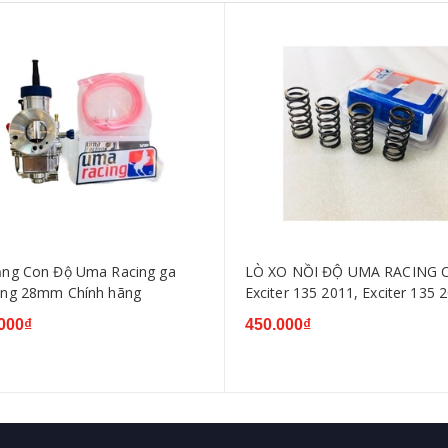
ăng Con Độ Uma Racing ga
LÒ XO NỒI ĐỘ UMA RACING 
ọng 28mm Chính hãng
Exciter 135 2011, Exciter 135 
LÒ XO
000₫
450.000₫