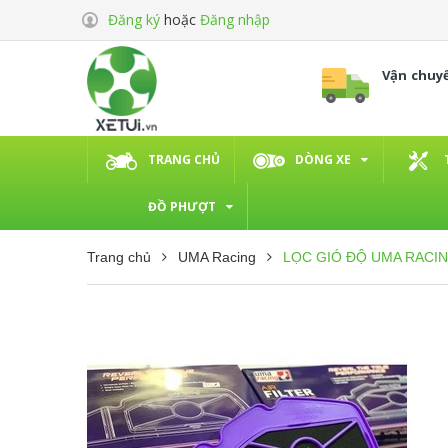
Đăng ký
hoặc
Đăng nhập
Vận chuy
TRANG CHỦ
DÒNG XE
ĐỒ PHƯỢT
Trang chủ
UMA Racing
LỌC GIÓ ĐỘ UMA RACI