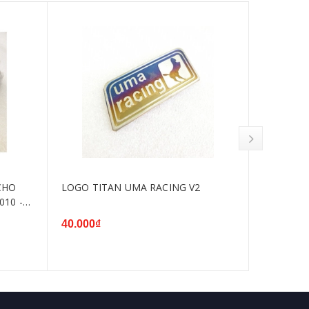
CHO
LOGO TITAN UMA RACING V2
BUGI UMA
2010 -4
ĐA CỰC ch
150
40.000₫
285.000₫