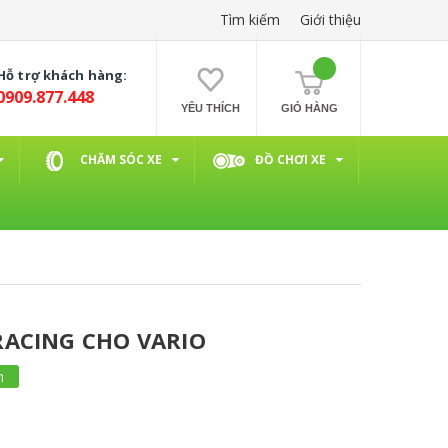
Tìm kiếm
Giới thiệu
Hỗ trợ khách hàng:
0909.877.448
YÊU THÍCH
GIỎ HÀNG
CHĂM SÓC XE
ĐỒ CHƠI XE
RACING CHO VARIO
m