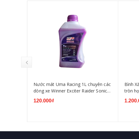
g Họng
Nước mát Uma Racing 1L chuyên các
Bình X
o bao tử)
dòng xe Winner Exciter Raider Sonic
tròn h
nhập khẩu Malaysia
120.000₫
1.200.