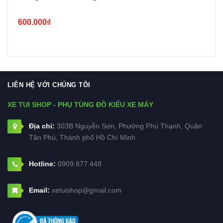
600.000₫
LIÊN HỆ VỚI CHÚNG TÔI
XE TUI SHOP - PHỤ TÙNG ĐỒ KIỂU XE MÁY
Địa chỉ:
303B Nguyễn Sơn, Phường Phú Thạnh, Quận
Tân Phú, Thành phố Hồ Chí Minh
Hotline:
0909.877.448
Email:
xetuishop@gmail.com