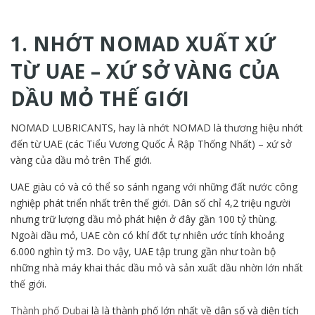
1. NHỚT NOMAD XUẤT XỨ
TỪ UAE – XỨ SỞ VÀNG CỦA
DẦU MỎ THẾ GIỚI
NOMAD LUBRICANTS, hay là nhớt NOMAD là thương hiệu nhớt
đến từ UAE (các Tiểu Vương Quốc Ả Rập Thống Nhất) – xứ sở
vàng của dầu mỏ trên Thế giới.
UAE giàu có và có thể so sánh ngang với những đất nước công
nghiệp phát triển nhất trên thế giới. Dân số chỉ 4,2 triệu người
nhưng trữ lượng dầu mỏ phát hiện ở đây gần 100 tỷ thùng.
Ngoài dầu mỏ, UAE còn có khí đốt tự nhiên ước tính khoảng
6.000 nghìn tỷ m3. Do vậy, UAE tập trung gần như toàn bộ
những nhà máy khai thác dầu mỏ và sản xuất dầu nhờn lớn nhất
thế giới.
Thành phố Dubai
là là thành phố lớn nhất về dân số và diện tích