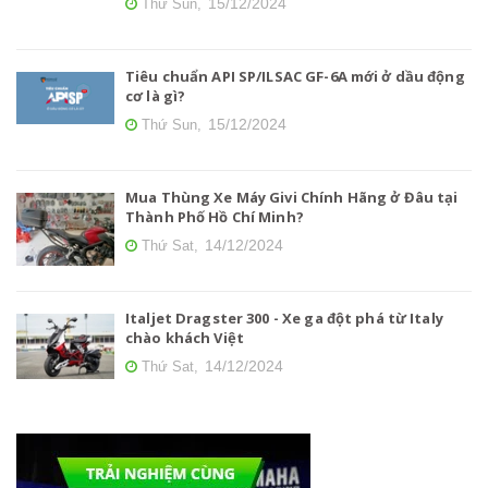
15/12/2024
Thứ Sun,
Tiêu chuẩn API SP/ILSAC GF-6A mới ở dầu động
cơ là gì?
15/12/2024
Thứ Sun,
Mua Thùng Xe Máy Givi Chính Hãng ở Đâu tại
Thành Phố Hồ Chí Minh?
14/12/2024
Thứ Sat,
Italjet Dragster 300 - Xe ga đột phá từ Italy
chào khách Việt
14/12/2024
Thứ Sat,